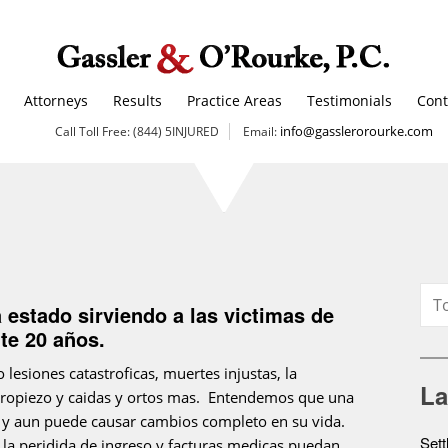
Attorneys
Results
Practice Areas
Testimonials
Cont
info@gasslerorourke.com
Call Toll Free: (844) 5INJURED
Email:
 estado sirviendo a las victimas de
te 20 años.
esiones catastroficas, muertes injustas, la
La
 tropiezo y caidas y ortos mas. Entendemos que una
 y aun puede causar cambios completo en su vida.
Sett
, la peridida de ingreso y facturas medicas puedan