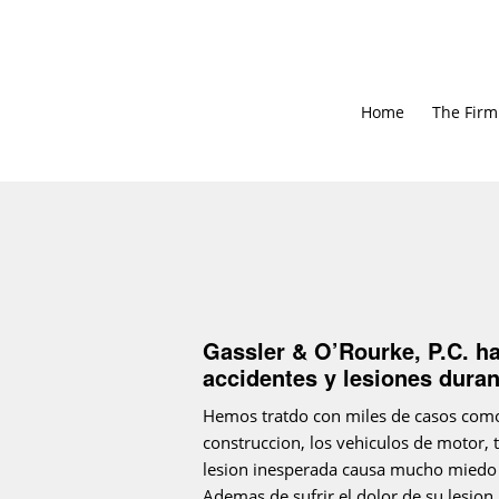
Home
The Firm
Gassler & O’Rourke, P.C. ha
accidentes y lesiones duran
Hemos tratdo con miles de casos como l
construccion, los vehiculos de motor,
lesion inesperada causa mucho miedo
Ademas de sufrir el dolor de su lesion