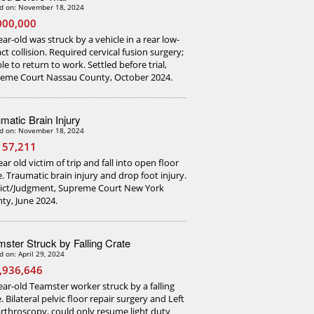
d on: November 18, 2024
000,000
ear-old was struck by a vehicle in a rear low-
ct collision. Required cervical fusion surgery;
le to return to work. Settled before trial,
eme Court Nassau County, October 2024.
matic Brain Injury
d on: November 18, 2024
157,211
ar old victim of trip and fall into open floor
e. Traumatic brain injury and drop foot injury.
ict/Judgment, Supreme Court New York
ty, June 2024.
ster Struck by Falling Crate
d on: April 29, 2024
,936,646
ear-old Teamster worker struck by a falling
. Bilateral pelvic floor repair surgery and Left
arthroscopy, could only resume light duty