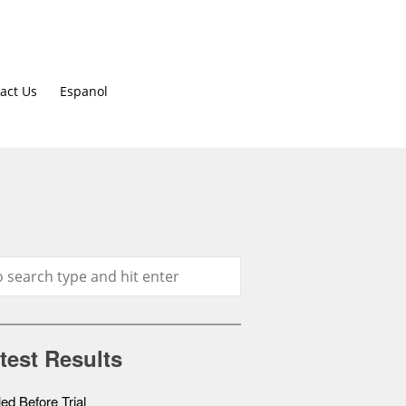
act Us
Espanol
test Results
led Before Trial