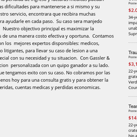
Poste
s dificultades para mantenerse a si mismo y su
$2.
stro servicio, encontrara que recibira muchas
34-y
ara ayudarle en cada paso. Su caso sera manjedo
impa
 Nuestro objectivo principal es maximizar la
unab
Supr
es de una manera costo efectiva y oportuna. Contamos
on los mejores expertos disponsibles: medicos,
 litigantes, para llevar su caso de lesion a una
Trau
pecial con su necesidad y su situacion. Con Gassler &
Poste
$3,
encion personalizada con un quipo ganador a su lado.
22-ye
ue tengamos exito con su caso. No cobramos por las
grat
enos hoy para una consulta gratis y para obtener la
Verd
eridas, cuentas medicas y perdidas economicas.
Coun
Team
Poste
$14
22-y
crate
hip 