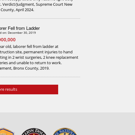
. Verdict/Judgment, Supreme Court New
 County, April 2024.
rer Fell from Ladder
d on: December 30, 2019
000,000
ar old, laborer fell from ladder at
truction site, permanent injuries to hand
lting in 2 wrist surgeries, 2 knee replacement
eries and unable to return to work.
lement, Bronx County, 2019.
re results