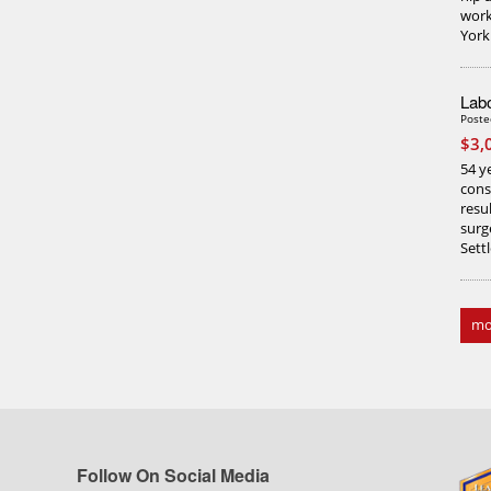
work
York
Labo
Poste
$3,
54 ye
cons
resu
surg
Sett
mo
Follow On Social Media